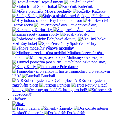
Bojová umění
Plavání
Stolní fotbal
Kulečník
Míče a předměty
Kuželky
Šachy
Šipky a příslušenství
Hry indoor, outdoor
Horolezectví
Stavebnicové díly
Karimatky
Žonglování
Zimní sporty
Padáky
Pohybové aktivity
Vzdušný hokej
Společenské hry
Pěnové modelíny
Minihorolezecká stěna
mobilní
Multismyslová terapie
Tlumící podložka pod sudy
Karty
Pole dance
Trampolíny pro venkovní
hřiště
Bumball
AiRRoller- systém
zakrývání ploch
Parkour
Hrací
koutky
Ochrany pro lodě
Subsoccer®
Žíněnky
Tatami
Žíněnky
Doskočiště interiér
Doskočiště