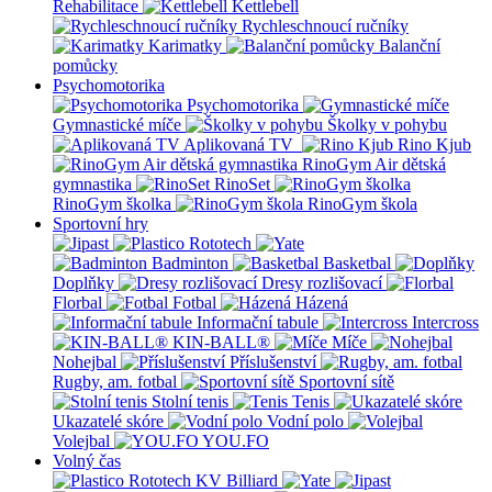
Rehabilitace
Kettlebell
Rychleschnoucí ručníky
Karimatky
Balanční
pomůcky
Psychomotorika
Psychomotorika
Gymnastické míče
Školky v pohybu
Aplikovaná TV
Rino Kjub
RinoGym Air dětská
gymnastika
RinoSet
RinoGym školka
RinoGym škola
Sportovní hry
Badminton
Basketbal
Doplňky
Dresy rozlišovací
Florbal
Fotbal
Házená
Informační tabule
Intercross
KIN-BALL®
Míče
Nohejbal
Příslušenství
Rugby, am. fotbal
Sportovní sítě
Stolní tenis
Tenis
Ukazatelé skóre
Vodní polo
Volejbal
YOU.FO
Volný čas
KV Billiard