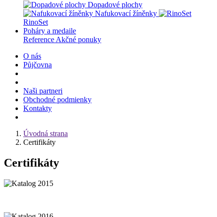
Dopadové plochy
Nafukovací žíněnky
RinoSet
Poháry a medaile
Reference
Akčné ponuky
O nás
Půjčovna
Naši partneri
Obchodné podmienky
Kontakty
Úvodná strana
Certifikáty
Certifikáty