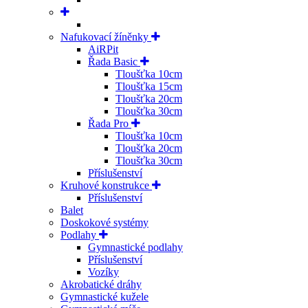
Nafukovací žíněnky
AiRPit
Řada Basic
Tloušťka 10cm
Tloušťka 15cm
Tloušťka 20cm
Tloušťka 30cm
Řada Pro
Tloušťka 10cm
Tloušťka 20cm
Tloušťka 30cm
Příslušenství
Kruhové konstrukce
Příslušenství
Balet
Doskokové systémy
Podlahy
Gymnastické podlahy
Příslušenství
Vozíky
Akrobatické dráhy
Gymnastické kužele