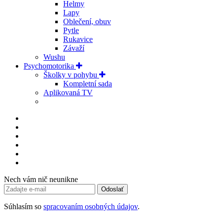
Helmy
Lapy
Oblečení, obuv
Pytle
Rukavice
Závaží
Wushu
Psychomotorika
Školky v pohybu
Kompletní sada
Aplikovaná TV
Nech vám nič neunikne
Odoslať
Súhlasím so
spracovaním osobných údajov
.