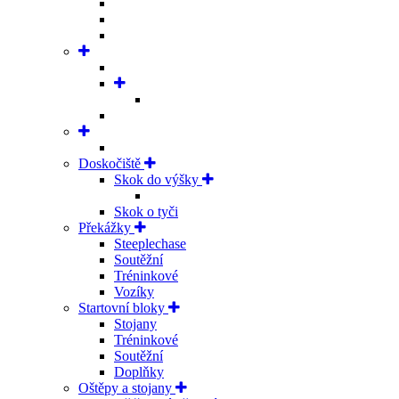
Doskočiště
Skok do výšky
Skok o tyči
Překážky
Steeplechase
Soutěžní
Tréninkové
Vozíky
Startovní bloky
Stojany
Tréninkové
Soutěžní
Doplňky
Oštěpy a stojany