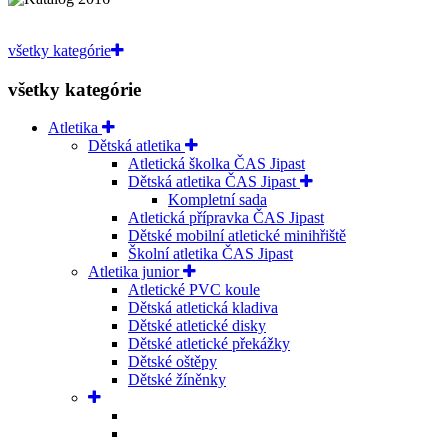
všetky kategórie
všetky kategórie
Atletika
Dětská atletika
Atletická školka ČAS Jipast
Dětská atletika ČAS Jipast
Kompletní sada
Atletická přípravka ČAS Jipast
Dětské mobilní atletické minihřiště
Školní atletika ČAS Jipast
Atletika junior
Atletické PVC koule
Dětská atletická kladiva
Dětské atletické disky
Dětské atletické překážky
Dětské oštěpy
Dětské žíněnky