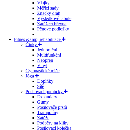
Vlajky
Měřící sady
Značky drah
Výsledkové tabule
Zarážecí břevna
Pěnové podložky
Fitnes &amp; rehabilitace
Činky
Jednoruční
Multifunkční
Neopren
Vinyl
Gymnastické míče
Jóga
Doplňky
Sítě
Posilovací pomůcky
Expandery
Gumy
Posilovače prstů
Trampolíny
Zátěže
Podpěry na kliky
Posilovací kolečka