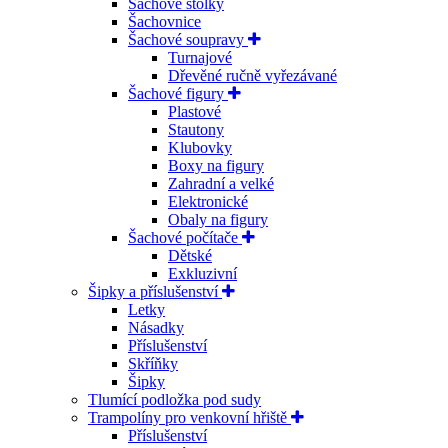
Šachové stolky
Šachovnice
Šachové soupravy
Turnajové
Dřevěné ručně vyřezávané
Šachové figury
Plastové
Stautony
Klubovky
Boxy na figury
Zahradní a velké
Elektronické
Obaly na figury
Šachové počítače
Dětské
Exkluzivní
Šipky a příslušenství
Letky
Násadky
Příslušenství
Skříňky
Šipky
Tlumící podložka pod sudy
Trampolíny pro venkovní hřiště
Příslušenství