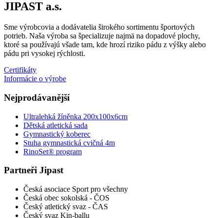
JIPAST a.s.
Sme výrobcovia a dodávatelia širokého sortimentu športových
potrieb. Naša výroba sa špecializuje najmä na dopadové plochy,
ktoré sa používajú všade tam, kde hrozí riziko pádu z výšky alebo
pádu pri vysokej rýchlosti.
Certifikáty
Informácie o výrobe
Nejprodávanější
Ultralehká žíněnka 200x100x6cm
Dětská atletická sada
Gymnastický koberec
Stuha gymnastická cvičná 4m
RinoSet® program
Partneři Jipast
Česká asociace Sport pro všechny
Česká obec sokolská - ČOS
Český atletický svaz - ČAS
Český svaz Kin-ballu