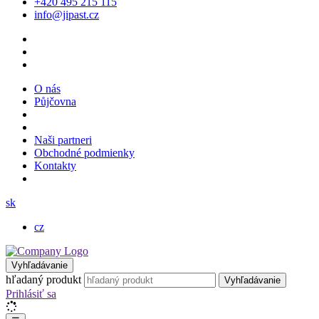
+420 495 215 115
info@jipast.cz
O nás
Půjčovna
Naši partneri
Obchodné podmienky
Kontakty
sk
cz
Vyhľadávanie
hľadaný produkt
Vyhľadávanie
Prihlásiť sa