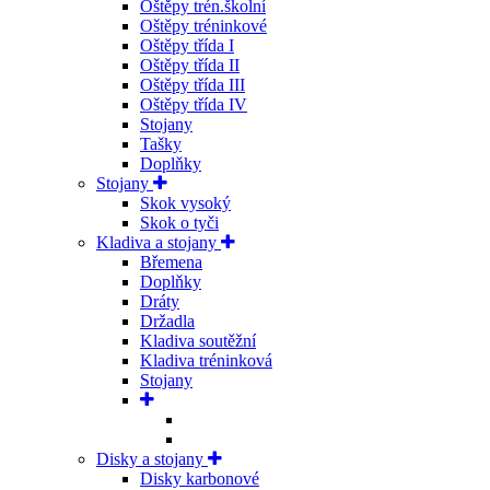
Oštěpy trén.školní
Oštěpy tréninkové
Oštěpy třída I
Oštěpy třída II
Oštěpy třída III
Oštěpy třída IV
Stojany
Tašky
Doplňky
Stojany
Skok vysoký
Skok o tyči
Kladiva a stojany
Břemena
Doplňky
Dráty
Držadla
Kladiva soutěžní
Kladiva tréninková
Stojany
Disky a stojany
Disky karbonové