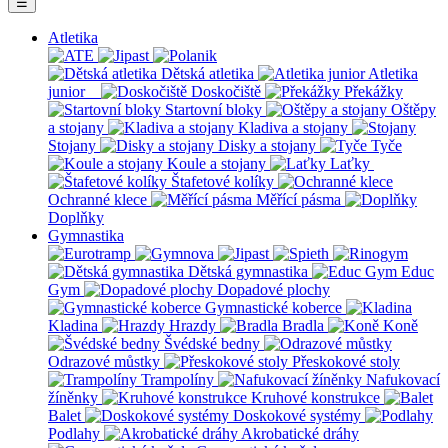
☰
Atletika
Dětská atletika
Atletika
junior
Doskočiště
Překážky
Startovní bloky
Oštěpy
a stojany
Kladiva a stojany
Stojany
Disky a stojany
Tyče
Koule a stojany
Laťky
Štafetové kolíky
Ochranné klece
Měřící pásma
Doplňky
Gymnastika
Dětská gymnastika
Educ
Gym
Dopadové plochy
Gymnastické koberce
Kladina
Hrazdy
Bradla
Koně
Švédské bedny
Odrazové můstky
Přeskokové stoly
Trampolíny
Nafukovací
žíněnky
Kruhové konstrukce
Balet
Doskokové systémy
Podlahy
Akrobatické dráhy