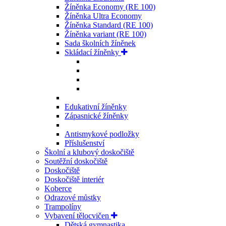
Žíněnka Economy (RE 100)
Žíněnka Ultra Economy
Žíněnka Standard (RE 100)
Žíněnka variant (RE 100)
Sada školních žíněnek
Skládací žíněnky
Edukativní žíněnky
Zápasnické žíněnky
Antismykové podložky
Příslušenství
Školní a klubový doskočiště
Soutěžní doskočiště
Doskočiště
Doskočiště interiér
Koberce
Odrazové můstky
Trampolíny
Vybavení tělocvičen
Dětská gymnastika