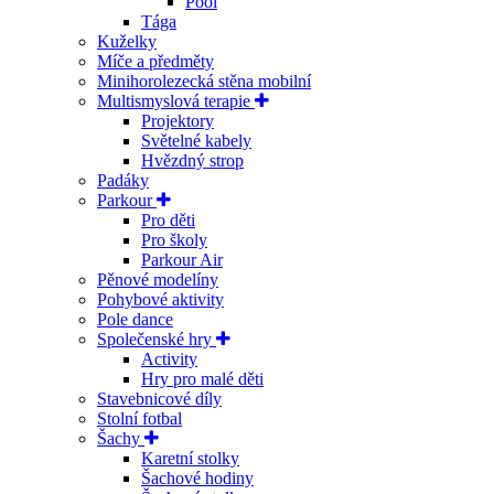
Pool
Tága
Kuželky
Míče a předměty
Minihorolezecká stěna mobilní
Multismyslová terapie
Projektory
Světelné kabely
Hvězdný strop
Padáky
Parkour
Pro děti
Pro školy
Parkour Air
Pěnové modelíny
Pohybové aktivity
Pole dance
Společenské hry
Activity
Hry pro malé děti
Stavebnicové díly
Stolní fotbal
Šachy
Karetní stolky
Šachové hodiny