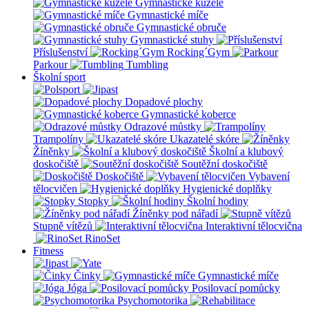
Gymnastické kužele
Gymnastické míče
Gymnastické obruče
Gymnastické stuhy
Příslušenství
Rocking´Gym
Parkour
Tumbling
Školní sport
Dopadové plochy
Gymnastické koberce
Odrazové můstky
Trampolíny
Ukazatelé skóre
Žíněnky
Školní a klubový
doskočiště
Soutěžní doskočiště
Doskočiště
Vybavení
tělocvičen
Hygienické doplňky
Stopky
Školní hodiny
Žíněnky pod nářadí
Stupně vítězů
Interaktivní tělocvična
RinoSet
Fitness
Činky
Gymnastické míče
Jóga
Posilovací pomůcky
Psychomotorika