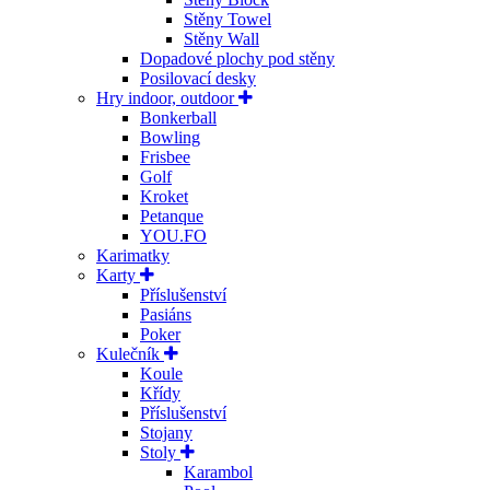
Stěny Towel
Stěny Wall
Dopadové plochy pod stěny
Posilovací desky
Hry indoor, outdoor
Bonkerball
Bowling
Frisbee
Golf
Kroket
Petanque
YOU.FO
Karimatky
Karty
Příslušenství
Pasiáns
Poker
Kulečník
Koule
Křídy
Příslušenství
Stojany
Stoly
Karambol