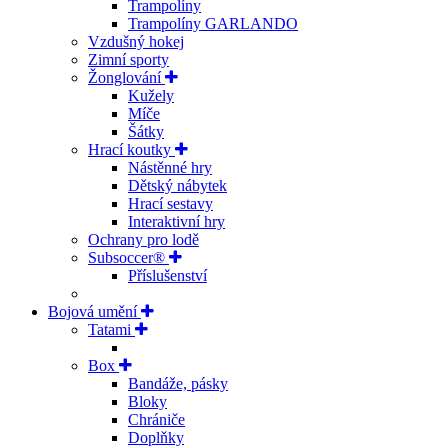
Trampolíny
Trampolíny GARLANDO
Vzdušný hokej
Zimní sporty
Žonglování
Kužely
Míče
Šátky
Hrací koutky
Nástěnné hry
Dětský nábytek
Hrací sestavy
Interaktivní hry
Ochrany pro lodě
Subsoccer®
Příslušenství
Bojová umění
Tatami
Box
Bandáže, pásky
Bloky
Chrániče
Doplňky