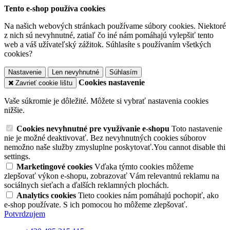
Tento e-shop používa cookies
Na našich webových stránkach používame súbory cookies. Niektoré
z nich sú nevyhnutné, zatiaľ čo iné nám pomáhajú vylepšiť tento
web a váš užívateľský zážitok. Súhlasíte s používaním všetkých
cookies?
Nastavenie
Len nevyhnutné
Súhlasím
Cookies nastavenie
Zavrieť cookie lištu
Vaše súkromie je dôležité. Môžete si vybrať nastavenia cookies
nižšie.
Cookies nevyhnutné pre využívanie e-shopu
Toto nastavenie
nie je možné deaktivovať. Bez nevyhnutných cookies súborov
nemožno naše služby zmysluplne poskytovať.You cannot disable thi
settings.
Marketingové cookies
Vďaka týmto cookies môžeme
zlepšovať výkon e-shopu, zobrazovať Vám relevantnú reklamu na
sociálnych sieťach a ďalších reklamných plochách.
Analytics cookies
Tieto cookies nám pomáhajú pochopiť, ako
e-shop používate. S ich pomocou ho môžeme zlepšovať.
Potvrdzujem