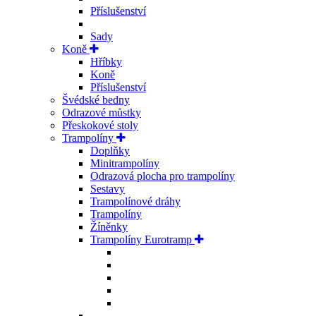
Příslušenství
Sady
Koně
Hříbky
Koně
Příslušenství
Švédské bedny
Odrazové můstky
Přeskokové stoly
Trampolíny
Doplňky
Minitrampolíny
Odrazová plocha pro trampolíny
Sestavy
Trampolínové dráhy
Trampolíny
Žíněnky
Trampolíny Eurotramp