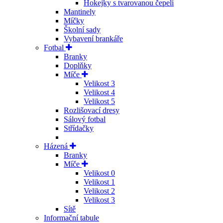
Hokejky s tvarovanou čepelí
Mantinely
Míčky
Školní sady
Vybavení brankáře
Fotbal
Branky
Doplňky
Míče
Velikost 3
Velikost 4
Velikost 5
Rozlišovací dresy
Sálový fotbal
Střídačky
Házená
Branky
Míče
Velikost 0
Velikost 1
Velikost 2
Velikost 3
Sítě
Informační tabule