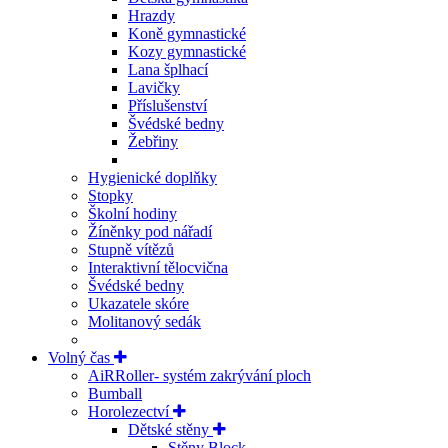
Hrazdy
Koně gymnastické
Kozy gymnastické
Lana šplhací
Lavičky
Příslušenství
Švédské bedny
Žebřiny
Hygienické doplňky
Stopky
Školní hodiny
Žíněnky pod nářadí
Stupně vítězů
Interaktivní tělocvična
Švédské bedny
Ukazatele skóre
Molitanový sedák
Volný čas
AiRRoller- systém zakrývání ploch
Bumball
Horolezectví
Dětské stěny
Stěny Block