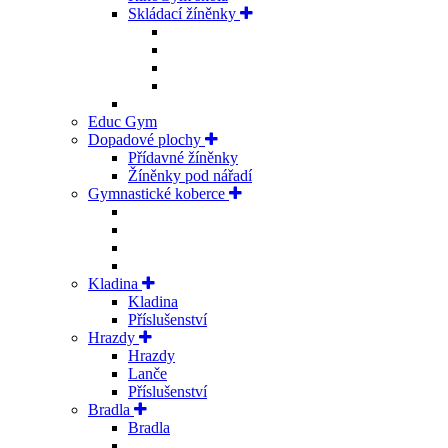
Skládací žíněnky
Educ Gym
Dopadové plochy
Přídavné žíněnky
Žíněnky pod nářadí
Gymnastické koberce
Kladina
Kladina
Příslušenství
Hrazdy
Hrazdy
Lanče
Příslušenství
Bradla
Bradla