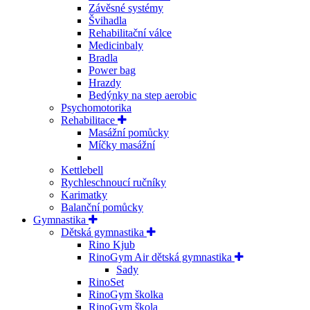
Závěsné systémy
Švihadla
Rehabilitační válce
Medicinbaly
Bradla
Power bag
Hrazdy
Bedýnky na step aerobic
Psychomotorika
Rehabilitace
Masážní pomůcky
Míčky masážní
Kettlebell
Rychleschnoucí ručníky
Karimatky
Balanční pomůcky
Gymnastika
Dětská gymnastika
Rino Kjub
RinoGym Air dětská gymnastika
Sady
RinoSet
RinoGym školka
RinoGym škola