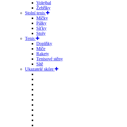
Volejbal
Žebříky
Stolní tenis
Míčky
Pálky
Síťky
Stoly
Tenis
Doplňky
Míče
Rakety
Tenisové stěny
Sítě
Ukazatelé skóre