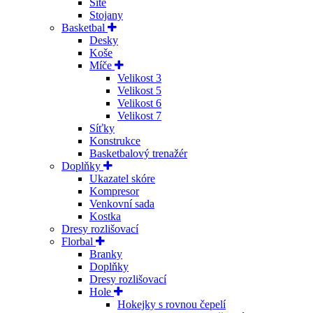
Sítě
Stojany
Basketbal
Desky
Koše
Míče
Velikost 3
Velikost 5
Velikost 6
Velikost 7
Síťky
Konstrukce
Basketbalový trenažér
Doplňky
Ukazatel skóre
Kompresor
Venkovní sada
Kostka
Dresy rozlišovací
Florbal
Branky
Doplňky
Dresy rozlišovací
Hole
Hokejky s rovnou čepelí