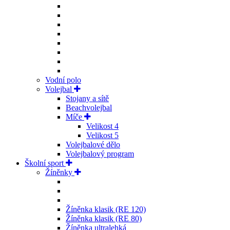
Vodní polo
Volejbal
Stojany a sítě
Beachvolejbal
Míče
Velikost 4
Velikost 5
Volejbalové dělo
Volejbalový program
Školní sport
Žíněnky
Žíněnka klasik (RE 120)
Žíněnka klasik (RE 80)
Žíněnka ultralehká