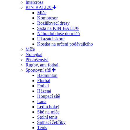
Intercross
KIN-BALL®
Míče
Kompresor
Rozlišovací dresy
Sada na KIN-BALL®
Náhradní duše do míčů
Ukazatel skore
Kostka na určení podávajícího
Míče
Nohejbal
Příslušenství
Rugby, am. fotbal
Sportovní sítě
Badminton
Florbal
Fotbal
Házená
Houpací sítě
Lana
Lední hokej
Sítě na míče
Stolní tenis
Šplhací žebříky
Tenis