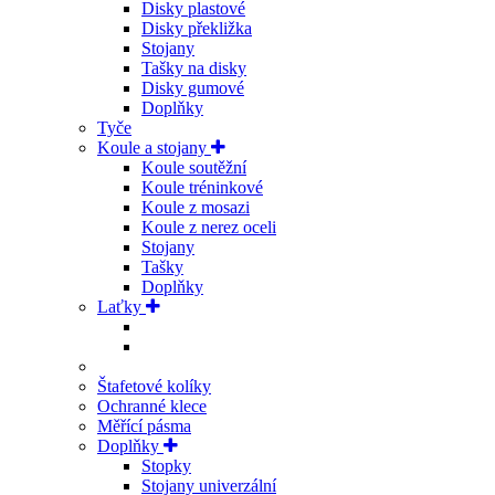
Disky plastové
Disky překližka
Stojany
Tašky na disky
Disky gumové
Doplňky
Tyče
Koule a stojany
Koule soutěžní
Koule tréninkové
Koule z mosazi
Koule z nerez oceli
Stojany
Tašky
Doplňky
Laťky
Štafetové kolíky
Ochranné klece
Měřící pásma
Doplňky
Stopky
Stojany univerzální