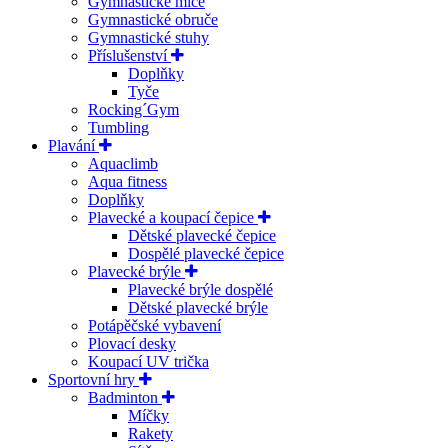
Gymnastické míče
Gymnastické obruče
Gymnastické stuhy
Příslušenství
Doplňky
Tyče
Rocking´Gym
Tumbling
Plavání
Aquaclimb
Aqua fitness
Doplňky
Plavecké a koupací čepice
Dětské plavecké čepice
Dospělé plavecké čepice
Plavecké brýle
Plavecké brýle dospělé
Dětské plavecké brýle
Potápěčské vybavení
Plovací desky
Koupací UV trička
Sportovní hry
Badminton
Míčky
Rakety